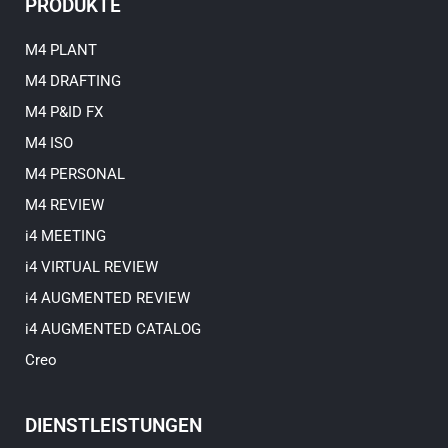
PRODUKTE
d
b
i
e
n
M4 PLANT
M4 DRAFTING
M4 P&ID FX
M4 ISO
M4 PERSONAL
M4 REVIEW
i4 MEETING
i4 VIRTUAL REVIEW
i4 AUGMENTED REVIEW
i4 AUGMENTED CATALOG
Creo
DIENSTLEISTUNGEN