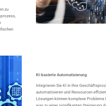
en zu
sprozess,
m
ifischen
KI-basierte Automatisierung
Integrieren Sie KI in Ihre Geschäftspr
automatisieren und Ressourcen effizien
Lösungen können komplexe Probleme l
was zu einer signifikanten Steigerung d