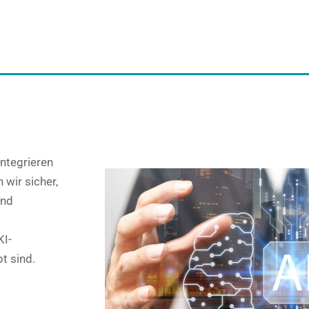
ntegrieren
 wir sicher,
und
KI-
t sind.