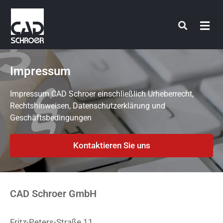
Zum
Inhalt
springen
Impressum
Impressum CAD Schroer einschließlich Urheberrecht,
Rechtshinweisen, Datenschutzerklärung und
Geschäftsbedingungen
Kontaktieren Sie uns
CAD Schroer GmbH
Fritz-Peters-Straße 11