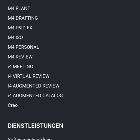
i
e
n
M4 PLANT
M4 DRAFTING
M4 P&ID FX
M4 ISO
M4 PERSONAL
M4 REVIEW
i4 MEETING
i4 VIRTUAL REVIEW
i4 AUGMENTED REVIEW
i4 AUGMENTED CATALOG
Creo
DIENSTLEISTUNGEN
Softwareentwicklung