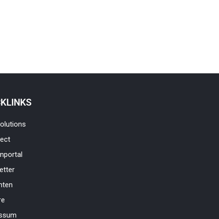
CKLINKS
olutions
ject
nportal
etter
nten
re
essum