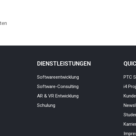
ten
DIENSTLEISTUNGEN
QUI
Softwareentwicklung
PTC S
Software-Consulting
i4 Pro
AR & VR Entwicklung
Kunde
Schulung
Newsl
Stude
Karrie
Impr