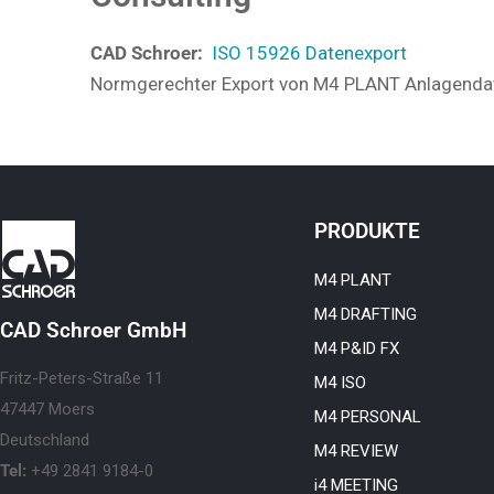
CAD Schroer:
ISO 15926 Datenexport
Normgerechter Export von M4 PLANT Anlagenda
PRODUKTE
M4 PLANT
M4 DRAFTING
CAD Schroer GmbH
M4 P&ID FX
Fritz-Peters-Straße 11
M4 ISO
47447 Moers
M4 PERSONAL
Deutschland
M4 REVIEW
Tel:
+49 2841 9184-0
i4 MEETING