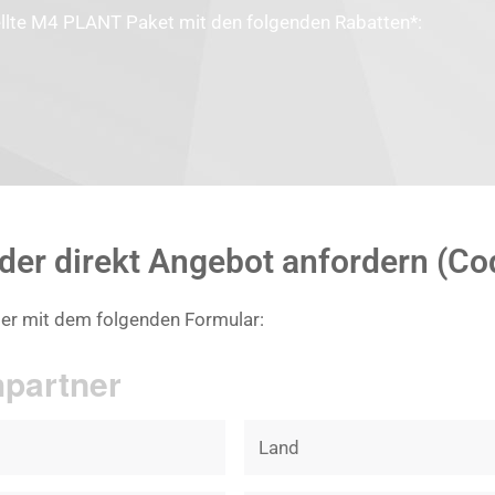
llte
M4 PLANT Paket mit den folgenden Rabatten*
:
der direkt Angebot anfordern (Co
er mit dem folgenden Formular:
partner