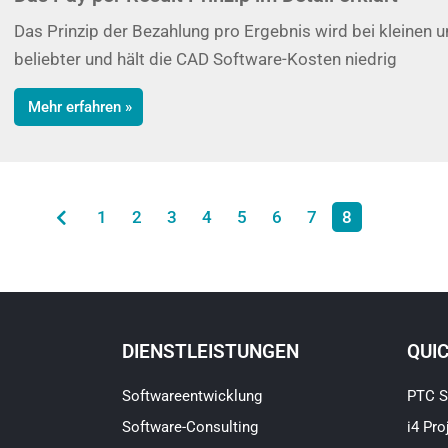
Das Prinzip der Bezahlung pro Ergebnis wird bei kleinen
beliebter und hält die CAD Software-Kosten niedrig
Mehr erfahren »
1
2
3
4
5
6
7
8
DIENSTLEISTUNGEN
QUI
Softwareentwicklung
PTC S
Software-Consulting
i4 Pro