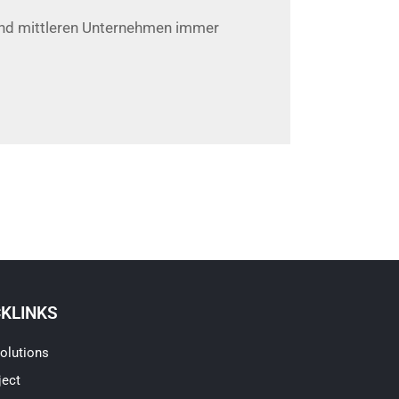
 und mittleren Unternehmen immer
CKLINKS
olutions
ject