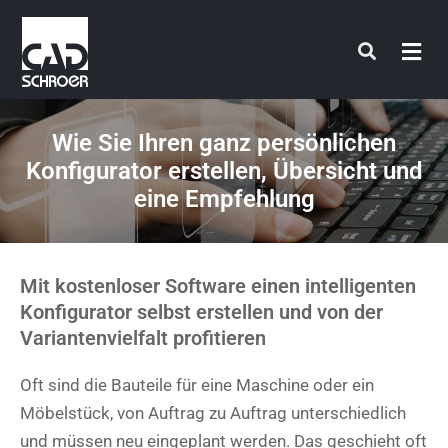
Zum
Inhalt
springen
Wie Sie Ihren ganz persönlichen
Konfigurator erstellen, Übersicht und
eine Empfehlung
Mit kostenloser Software einen intelligenten
Konfigurator selbst erstellen und von der
Variantenvielfalt profitieren
Oft sind die Bauteile für eine Maschine oder ein
Möbelstück, von Auftrag zu Auftrag unterschiedlich
und müssen neu eingeplant werden. Das geschieht oft