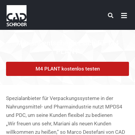
Zum
Inhalt
springen
Mariani entscheidet sich für M4
PLANT
M4 PLANT kostenlos testen
Spezialanbieter für Verpackungssysteme in der
Nahrungsmittel- und Pharmaindustrie nutzt MPDS4
und PDC, um seine Kunden flexibel zu bedienen
„Wir freuen uns sehr, Mariani als neuen Kunden
willkommen zu heißen,” so Marco Destefani von CAD