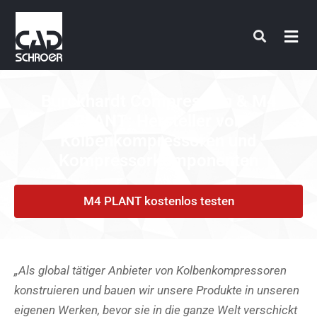
Zum
Inhalt
springen
Burckhardt Compression & M4
PLANT: Hersteller von
Kolbenkompressoren und
Kompressorkomponenten
M4 PLANT kostenlos testen
„Als global tätiger Anbieter von Kolbenkompressoren
konstruieren und bauen wir unsere Produkte in unseren
eigenen Werken, bevor sie in die ganze Welt verschickt