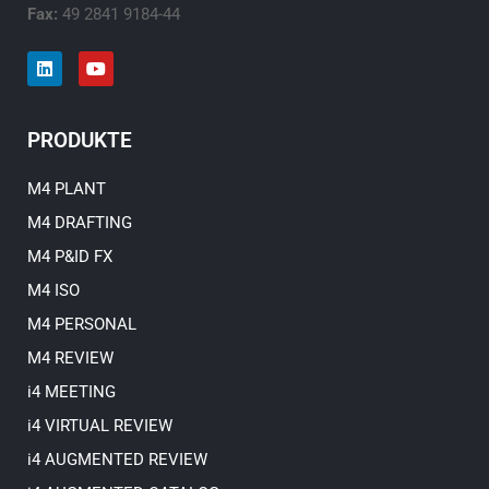
Fax:
49 2841 9184-44
L
Y
i
o
n
u
k
t
e
u
PRODUKTE
d
b
i
e
n
M4 PLANT
M4 DRAFTING
M4 P&ID FX
M4 ISO
M4 PERSONAL
M4 REVIEW
i4 MEETING
i4 VIRTUAL REVIEW
i4 AUGMENTED REVIEW