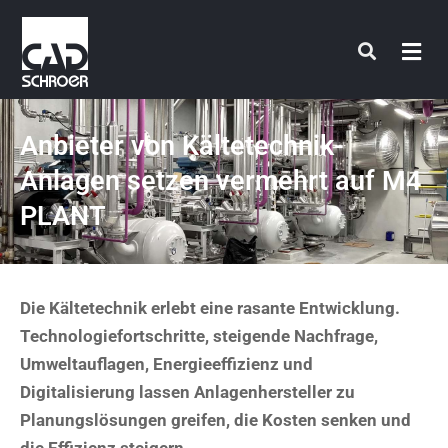
Zum
Inhalt
springen
Anbieter von Kältetechnik-
Anlagen setzen vermehrt auf M4
PLANT
Die Kältetechnik erlebt eine rasante Entwicklung.
Technologiefortschritte, steigende Nachfrage,
Umweltauflagen, Energieeffizienz und
Digitalisierung lassen Anlagenhersteller zu
Planungslösungen greifen, die Kosten senken und