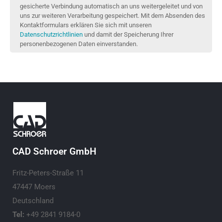
gesicherte Verbindung automatisch an uns weitergeleitet und von
uns zur weiteren Verarbeitung gespeichert. Mit dem Absenden des
Kontaktformulars erklären Sie sich mit unseren
Datenschutzrichtlinien
und damit der Speicherung Ihrer
personenbezogenen Daten einverstanden.
CAD Schroer GmbH
Fritz-Peters-Straße 11
47447 Moers
Deutschland
Tel:
+49 2841 9184-0