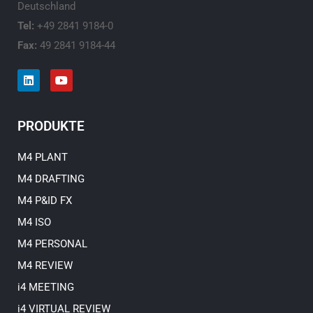
Deutschland
Tel:
+49 2841 9184-0
Fax:
49 2841 9184-44
L
Y
i
o
n
u
k
t
e
u
PRODUKTE
d
b
i
e
n
M4 PLANT
M4 DRAFTING
M4 P&ID FX
M4 ISO
M4 PERSONAL
M4 REVIEW
i4 MEETING
i4 VIRTUAL REVIEW