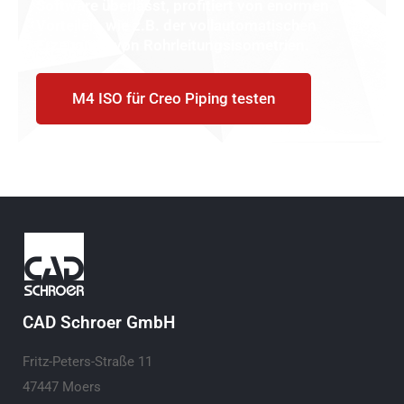
Software überlässt, profitiert von enormen
Vorteilen, wie z.B. der vollautomatischen
Erzeugung von Rohrleitungsisometrien.
M4 ISO für Creo Piping testen
CAD Schroer GmbH
Fritz-Peters-Straße 11
47447 Moers