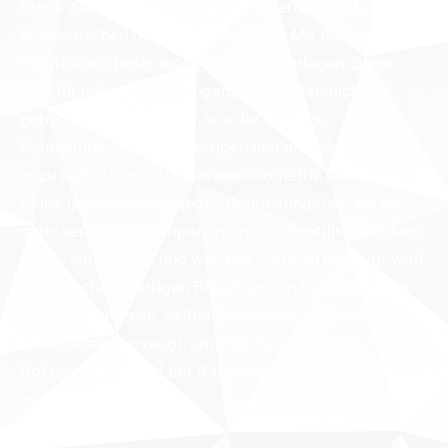
Durch die Nutzung von standardisierten Symbolen und
isometrischen Darstellungen, liefert M4 ISO auf
Knopfdruck fertigungsgerechte Unterlagen. Diese
sind für jeden Rohrleitungsbauer verständlich und
geben ihm ganz klar vor, wie der einzelne
Rohrleitungsstrang zu fertigen und an welchen Stellen
er zu befestigen ist. Denn eine Isometrie beinhaltet
Maße und Gefälle für jedes Rohrleitungsteil und die
darin verbauten Komponenten. Zuschnittlisten geben
genau vor, wie viel und welches Material benötigt wird.
Die maschinenfertigen Biegetabellen beschleunigen
den Biegeprozess. Selbst Schweißlisten werden
automatisiert erzeugt, um eine durchgehende
Dokumentation auf der Baustelle und darüber hinaus
zu gewährleisten.