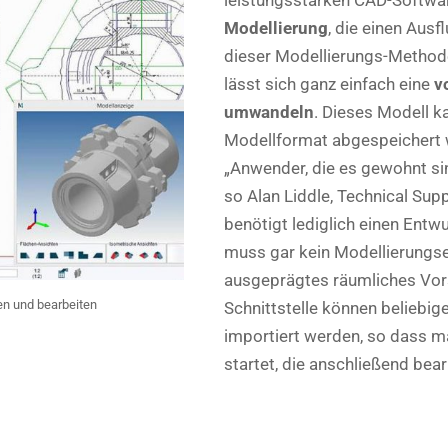
leistungsstarken CAD-Softwar
Modellierung
, die einen Ausf
dieser Modellierungs-Meth
lässt sich ganz einfach eine
v
umwandeln
. Dieses Modell 
Modellformat abgespeichert 
„Anwender, die es gewohnt sin
so Alan Liddle, Technical Sup
benötigt lediglich einen Ent
muss gar kein Modellierungse
ausgeprägtes räumliches Vor
n und bearbeiten
Schnittstelle können belieb
importiert werden, so dass m
startet, die anschließend bea