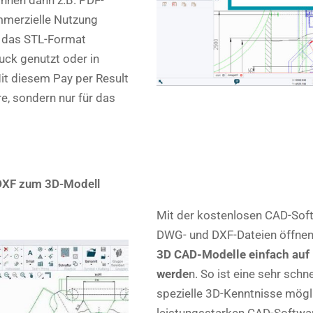
önnen dann z.B. PDF-
mmerzielle Nutzung
n das STL-Format
uck genutzt oder in
it diesem Pay per Result
re, sondern nur für das
/DXF zum 3D-Modell
Mit der kostenlosen CAD-Sof
DWG- und DXF-Dateien öffnen
3D CAD-Modelle einfach auf 
werde
n. So ist eine sehr sch
spezielle 3D-Kenntnisse möglic