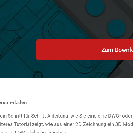
Zum Downl
erunterladen
in Schritt für Schritt Anleitung, wie Sie eine eine DWG- 
eres Tutorial zeigt, wie aus einer 2D-Zeichnung ein 3D-Mode
uch in 3D-Modelle umwandeln.