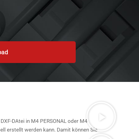
oad
oder DXF-DAtei in M4 PERSONAL oder M4
ll erstellt werden kann. Damit können Sie