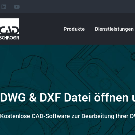
L
Y
Zum
i
o
Inhalt
n
u
k
t
springen
e
u
Produkte
Dienstleistungen
d
b
i
e
n
DWG & DXF Datei öffnen 
Kostenlose CAD-Software zur Bearbeitung Ihrer