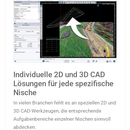
2D
und
3D
CAD
Lösungen
für
jede
spezifische
Nische
Individuelle 2D und 3D CAD
Lösungen für jede spezifische
Nische
In vielen Branchen fehlt es an speziellen 2D und
3D CAD-Werkzeugen, die entsprechende
Aufgabenbereiche einzelner Nischen sinnvoll
abdecken.