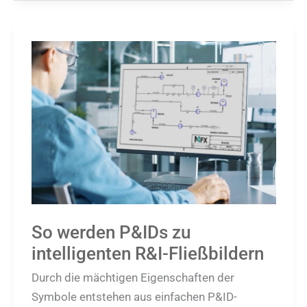
So
werden
P&IDs
zu
intelligenten
R&I-
Fließbildern
So werden P&IDs zu
intelligenten R&I-Fließbildern
Durch die mächtigen Eigenschaften der
Symbole entstehen aus einfachen P&ID-