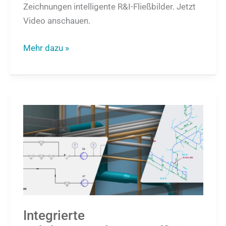
Zeichnungen intelligente R&I-Fließbilder. Jetzt
Video anschauen.
Mehr dazu »
Integrierte
Rohrleitungsplanung:
Effizient
von
R&I
über
3D
bis
Integrierte
zur