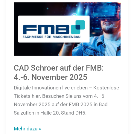
CAD
Schroer
auf
der
FMB:
4.-6.
November
2025
CAD Schroer auf der FMB:
4.-6. November 2025
Digitale Innovationen live erleben – Kostenlose
Tickets hier. Besuchen Sie uns vom 4.–6.
November 2025 auf der FMB 2025 in Bad
Salzuflen in Halle 20, Stand DH5.
Mehr dazu »