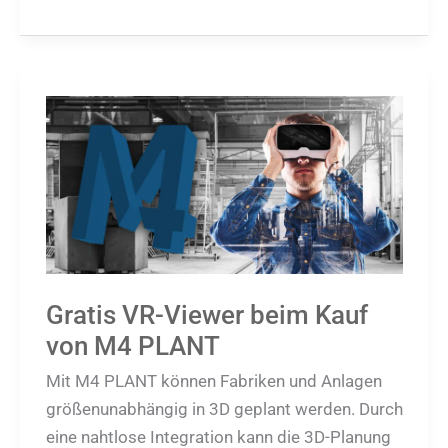
Gratis
VR-
Viewer
beim
Kauf
von
M4
PLANT
Gratis VR-Viewer beim Kauf
von M4 PLANT
Mit M4 PLANT können Fabriken und Anlagen
größenunabhängig in 3D geplant werden. Durch
eine nahtlose Integration kann die 3D-Planung