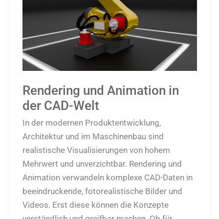
der
CAD-
Welt
Rendering und Animation in
der CAD-Welt
In der modernen Produktentwicklung,
Architektur und im Maschinenbau sind
realistische Visualisierungen von hohem
Mehrwert und unverzichtbar. Rendering und
Animation verwandeln komplexe CAD-Daten in
beeindruckende, fotorealistische Bilder und
Videos. Erst diese können die Konzepte
verständlich und greifbar machen. Ob für