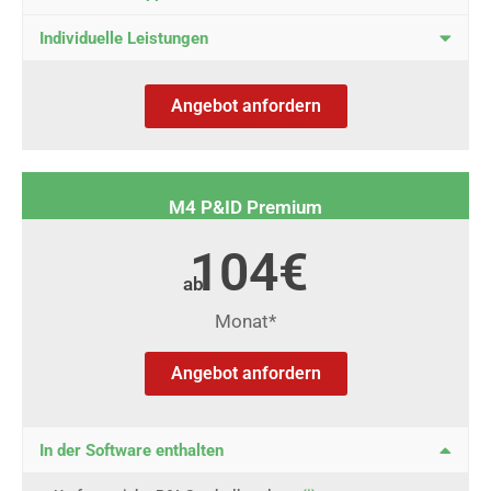
Individuelle Leistungen
Angebot anfordern
M4 P&ID Premium
104€
ab
Monat*
Angebot anfordern
In der Software enthalten