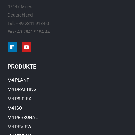
47447 Moers
Deutschland
Tel:
+49 2841 9184-0
Fax:
49 2841 9184-44
L
Y
i
o
n
u
k
t
e
u
PRODUKTE
d
b
i
e
n
M4 PLANT
M4 DRAFTING
M4 P&ID FX
M4 ISO
M4 PERSONAL
M4 REVIEW