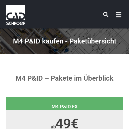
Zum
Inhalt
springen
M4 P&ID kaufen - Paketübersicht
M4 P&ID – Pakete im Überblick
M4 P&ID FX
49€
ab