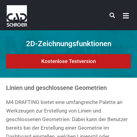
Zum
Inhalt
springen
2D-Zeichnungsfunktionen
Kostenlose Testversion
Linien und geschlossene Geometrien
M4 DRAFTING bietet eine umfangreiche Palette an
Werkzeugen zur Erstellung von Linien und
geschlossenen Geometrien. Dabei kann der Benutzer
bereits bei der Erstellung einer Geometrie im
Dashboard einstellen, welchen Linienstil oder