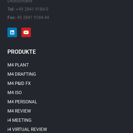
Deutschland
Tel:
+49 2841 9184-0
Fax:
49 2841 9184-44
L
Y
i
o
n
u
k
t
e
u
PRODUKTE
d
b
i
e
n
M4 PLANT
M4 DRAFTING
M4 P&ID FX
M4 ISO
M4 PERSONAL
M4 REVIEW
i4 MEETING
i4 VIRTUAL REVIEW